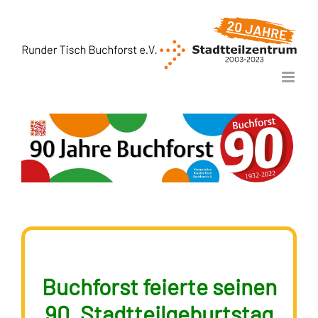
Zum
Inhalt
springen
Buchforst feierte seinen
90. Stadtteilgeburtstag